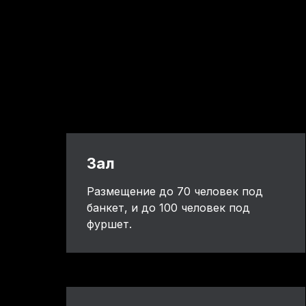
Зал
Размещение до 70 человек под
банкет, и до 100 человек под
фуршет.