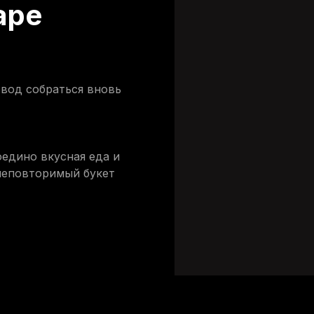
аре
овод собраться вновь
оедино вкусная еда и
 неповторимый букет