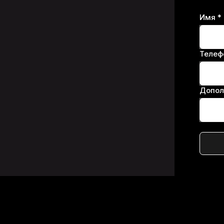
Имя *
Телеф
Допол