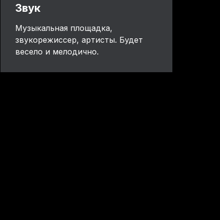
Звук
Музыкальная площадка,
звукорежиссер, артисты. Будет
весело и мелодично.