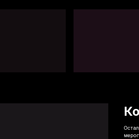
К
Остал
мероп